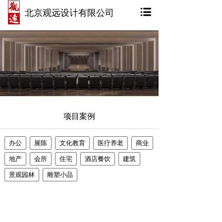
北京观远设计有限公司
项目案例
办公
展陈
文化教育
医疗养老
商业
地产
会所
住宅
酒店餐饮
建筑
景观园林
雕塑小品