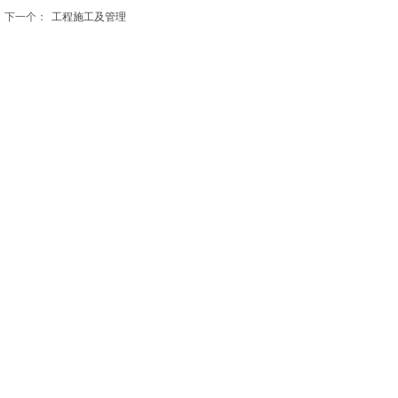
下一个：
工程施工及管理
北京观远设计有限公司
北京市通州区九棵树西路90号弘祥1979文化创意产业园
A座8239
电话：010-56466571 18910220736
E-mail： work@guanyuangood.com
© 2021 beijingview.cn 北京观远设计有限公司
版权所有 京ICP备2021029462号-1
京公网安备 11011202003180号