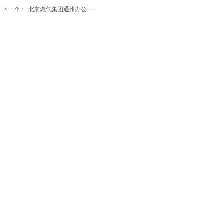
下一个：
北京燃气集团通州办公......
北京观远设计有限公司
北京市通州区九棵树西路90号弘祥1979文化创意产业园
A座8239
电话：010-56466571 18910220736
E-mail： work@guanyuangood.com
© 2021 beijingview.cn 北京观远设计有限公司
版权所有 京ICP备2021029462号-1
京公网安备 11011202003180号