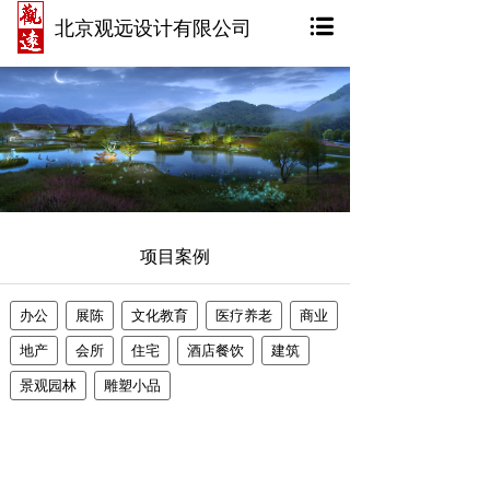
北京观远设计有限公司
项目案例
办公
展陈
文化教育
医疗养老
商业
地产
会所
住宅
酒店餐饮
建筑
景观园林
雕塑小品