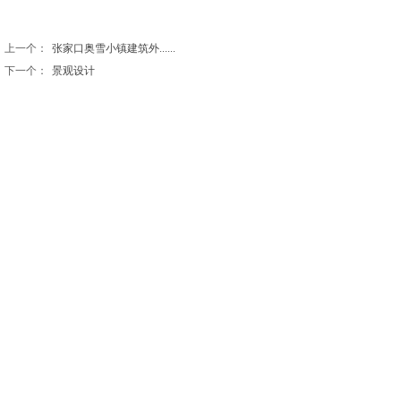
上一个：
张家口奥雪小镇建筑外......
下一个：
景观设计
北京观远设计有限公司
北京市通州区九棵树西路90号弘祥1979文化创意产业园
A座8239
电话：010-56466571 18910220736
E-mail： work@guanyuangood.com
© 2021 beijingview.cn 北京观远设计有限公司
版权所有 京ICP备2021029462号-1
京公网安备 11011202003180号