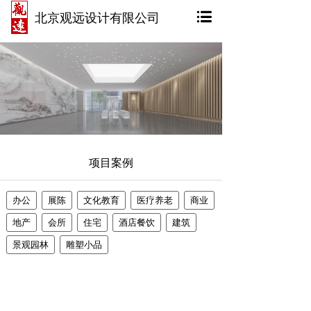
北京观远设计有限公司
项目案例
办公
展陈
文化教育
医疗养老
商业
地产
会所
住宅
酒店餐饮
建筑
景观园林
雕塑小品