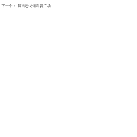
下一个：
昌吉恐龙馆科普广场
北京观远设计有限公司
北京市通州区九棵树西路90号弘祥1979文化创意产业园
A座8239
电话：010-56466571 18910220736
E-mail： work@guanyuangood.com
© 2021 beijingview.cn 北京观远设计有限公司
版权所有 京ICP备2021029462号-1
京公网安备 11011202003180号