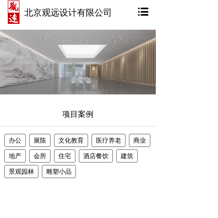
北京观远设计有限公司
项目案例
办公
展陈
文化教育
医疗养老
商业
地产
会所
住宅
酒店餐饮
建筑
景观园林
雕塑小品