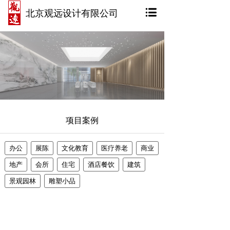
北京观远设计有限公司
项目案例
办公
展陈
文化教育
医疗养老
商业
地产
会所
住宅
酒店餐饮
建筑
景观园林
雕塑小品