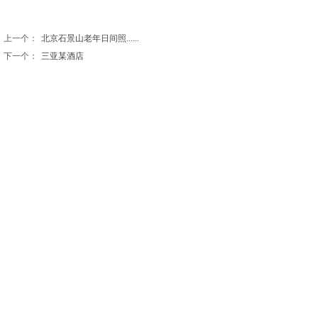
上一个：
北京石景山老年日间照......
下一个：
三亚某酒店
北京观远设计有限公司
北京市通州区九棵树西路90号弘祥1979文化创意产业园
A座8239
电话：010-56466571 18910220736
E-mail： work@guanyuangood.com
© 2021 beijingview.cn 北京观远设计有限公司
版权所有 京ICP备2021029462号-1
京公网安备 11011202003180号