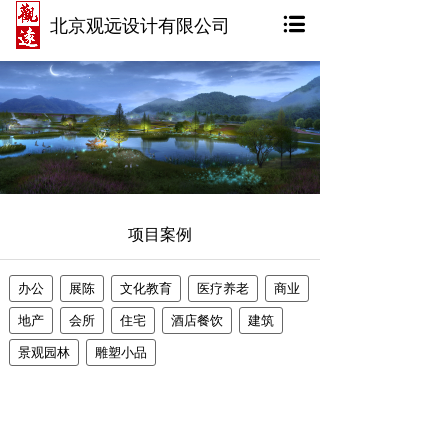
北京观远设计有限公司
项目案例
办公
展陈
文化教育
医疗养老
商业
地产
会所
住宅
酒店餐饮
建筑
景观园林
雕塑小品