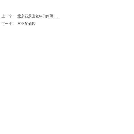
上一个：
北京石景山老年日间照......
下一个：
三亚某酒店
北京观远设计有限公司
北京市通州区九棵树西路90号弘祥1979文化创意产业园
A座8239
电话：010-56466571 18910220736
E-mail： work@guanyuangood.com
© 2021 beijingview.cn 北京观远设计有限公司
版权所有 京ICP备2021029462号-1
京公网安备 11011202003180号