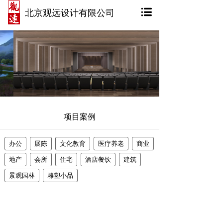
北京观远设计有限公司
项目案例
办公
展陈
文化教育
医疗养老
商业
地产
会所
住宅
酒店餐饮
建筑
景观园林
雕塑小品