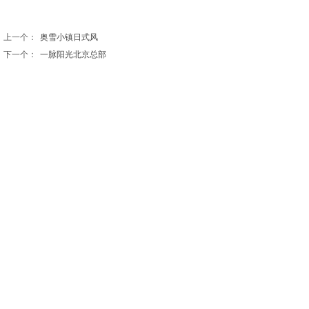
上一个：
奥雪小镇日式风
下一个：
一脉阳光北京总部
北京观远设计有限公司
北京市通州区九棵树西路90号弘祥1979文化创意产业园
A座8239
电话：010-56466571 18910220736
E-mail： work@guanyuangood.com
© 2021 beijingview.cn 北京观远设计有限公司
版权所有 京ICP备2021029462号-1
京公网安备 11011202003180号