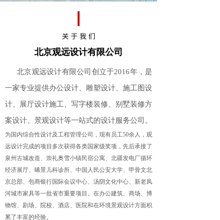
关 于 我 们
北京观远设计有限公司
北京观远设计有限公司
创立于
20
1
6
年
，
是
一家专业提供办公设计、雕塑设计、施工图设
计、展厅设计施工、写字楼装修、别墅装修方
案设计、
景观设计
等一站式的设计服务公司。
为国内综合性设计及工程管理公司，现有员工
50
余人，观
远设计完成的项目多次获得各类国家级奖项，先后承接了
泉州古城改造、崇礼奥雪小镇民宿公寓、北疆发电厂循环
经济展厅、晞景儿科诊所、中国人民公安大学、甲骨文北
京总部、包商银行国际会议中心、汤阴文化中心、新老凤
河城市家具等一批省市重要项目。
在办公建筑、商场、博
物馆、剧场、院校、酒店、医院和在环境景观设计方面积
累了丰富的经验。