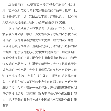
观远容纳了一批极富艺术修养和创作激情个性设计
师，艺术创新与文化传承贯穿在他们的作品中；也有一批
理论基础扎实，设计实践活动丰富，严谨认真，一丝不苟
为技术致力终身的工程师，确保项目的科学实施。
观远作品涵盖了从城市景观、大型商业中心、医疗、
酒店以及办公楼、学校、展览馆等多个领域的诸多优秀设
计作品，观远可以有效地为业主提供一站式的设计服务，
从设计前期定位到设计后期实施控制，都能提出最佳的解
决方案。北京观远的核心竞争力主要体现在，通过长期以
来对设计行业的把握，配合业主提出最有市场竞争力和经
济效益的产品定位；注重于创新设计，为业主提供优于常
规市场的个性产品；为业主提供详尽的细部节点设计，保
证项目完美实施；为业主提供及时、周到的后期配合服
务，协助业主解决施工过程中产生的问题，保证各环节无
缝隙衔接；公司内部统一技术标准，严格图纸三级审核制
度保证设计品质，
观远设计
致力于凭借优秀的原创设计能
力
、
追求完美的服务精神
成为中国最具创新精神的设计服
务商
。
了解更多